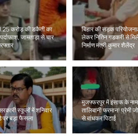
ं 1.25 करोड़ की डकैती का
बिहार की सड़क परियोजना
ं पर्दाफाश, जामताड़ा से चार
लेकर नितिन गडकरी से मिल
रफ्तार
निर्माण मंत्री कुमार शैलेंद्र
kh
Amit Lekh
मुजफ्फरपुर में इंसाफ के ना
सरकारी स्कूलों में शनिवार
तालिबानी फरमान! प्रेमी जोड
े पर बड़ा फैसला
से बांधकर पिटाई
kh
Amit Lekh