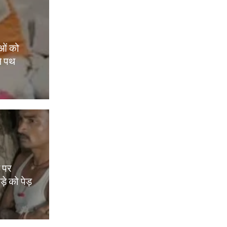
ओं को
े पथ
म पर
़े को पेड़