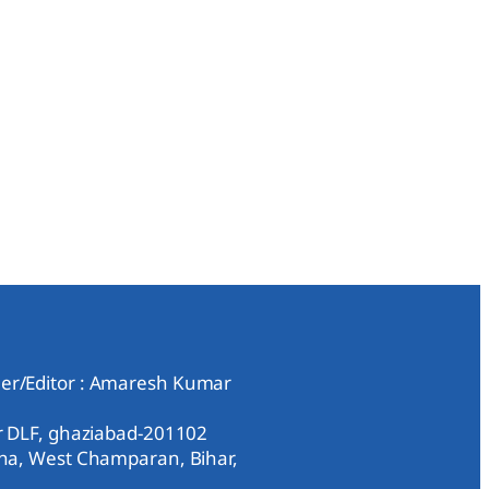
er/Editor : Amaresh Kumar
ar DLF, ghaziabad-201102
aha, West Champaran, Bihar,