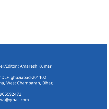
er/Editor : Amaresh Kumar
ar DLF, ghaziabad-201102
aha, West Champaran, Bihar,
9905592472
news@gmail.com