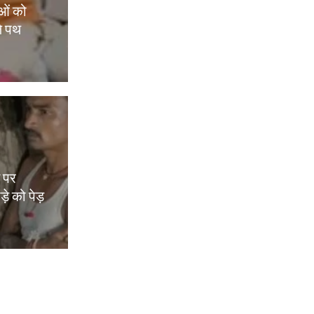
ओं को
े पथ
म पर
़े को पेड़