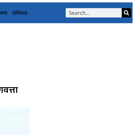
स्थ्य
राशिफल
णवत्ता