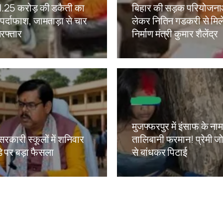
ं 1.25 करोड़ की डकैती का
बिहार की सड़क परियोजना
ं पर्दाफाश, जामताड़ा से चार
लेकर नितिन गडकरी से मिल
रफ्तार
निर्माण मंत्री कुमार शैलेंद्र
kh
Amit Lekh
मुजफ्फरपुर में इंसाफ के ना
सरकारी स्कूलों में शनिवार
तालिबानी फरमान! प्रेमी जोड
े पर बड़ा फैसला
से बांधकर पिटाई
kh
Amit Lekh