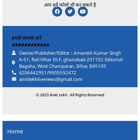
आप हमें फॉलो भी कर सकते है
हमसे सम्पर्क करें
Owner/Publisher/Editor : Amaresh Kumar Singh
A-51, Rail Vihar DLF, ghaziabad-201102 Editorial:
Bagaha, West Champaran, Bihar, 845105
6206442951/9905592472
amitlekhlivenews@gmail.com
© 2023 Amit Lekh . All Rights Reserved
Home