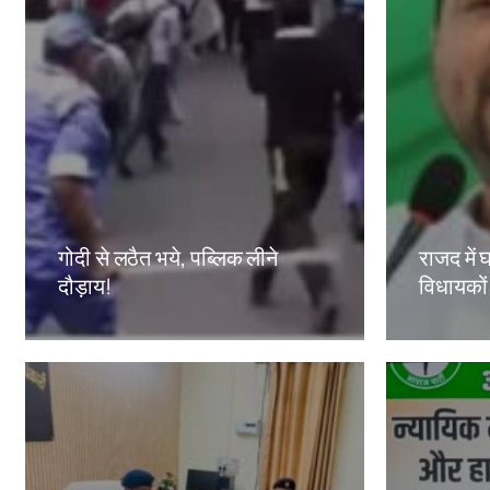
गोदी से लठैत भये, पब्लिक लीने
राजद में घ
दौड़ाय!
विधायकों
Amit Lekh
Amit Le