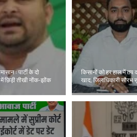
मासान : पार्टी के दो
किसानों को हर हाल में तय 
 में छिड़ी तीखी नोंक-झोंक
खाद, जिलाधिकारी सौरभ स
kh
Amit Lekh