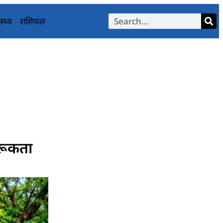
स्थ्य
राशिफल
गरूकता