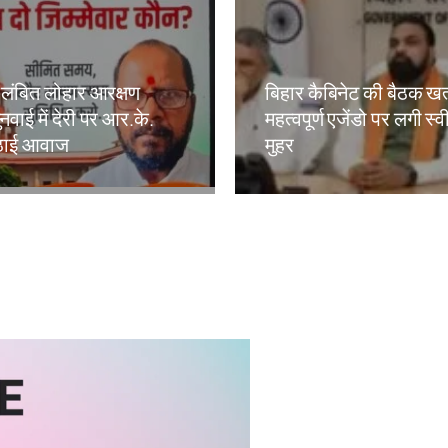
लंबित लोहार आरक्षण
बिहार कैबिनेट की बैठक खत
नवाई में देरी पर आर.के.
महत्वपूर्ण एजेंडो पर लगी स्
 उठाई आवाज
मुहर
kh
Amit Lekh