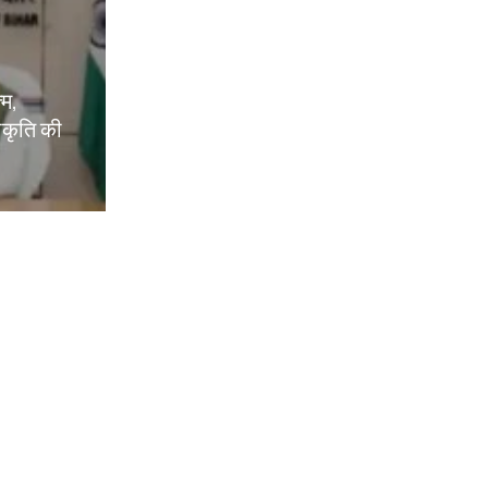
्म,
वीकृति की