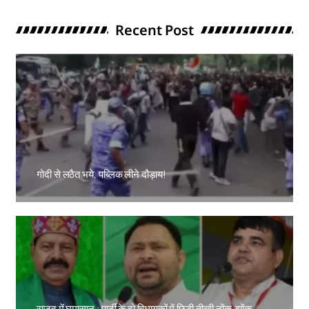
Recent Post
गोदी से लठैत भये, पब्लिक लीने दौड़ाय!
Amit Lekh
राजद में घमासान : पार्टी के दो विधायकों में छिड़ी तीखी नोंक-झोंक