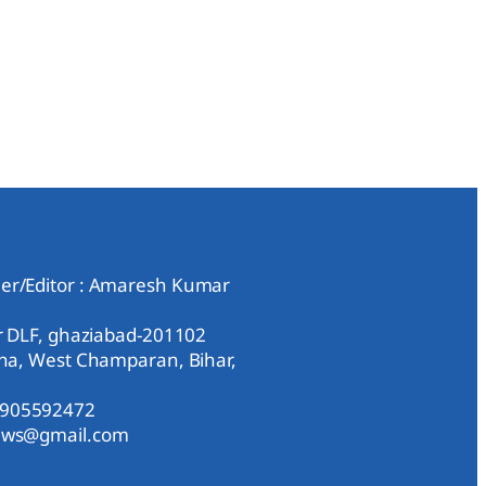
er/Editor : Amaresh Kumar
ar DLF, ghaziabad-201102
aha, West Champaran, Bihar,
9905592472
news@gmail.com