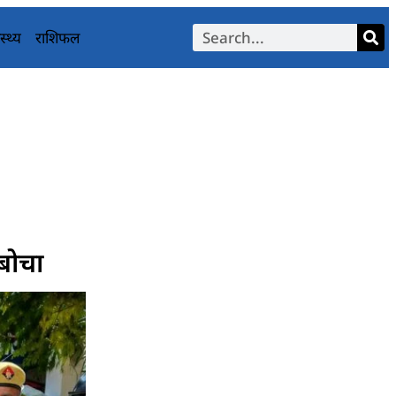
स्थ्य
राशिफल
दबोचा