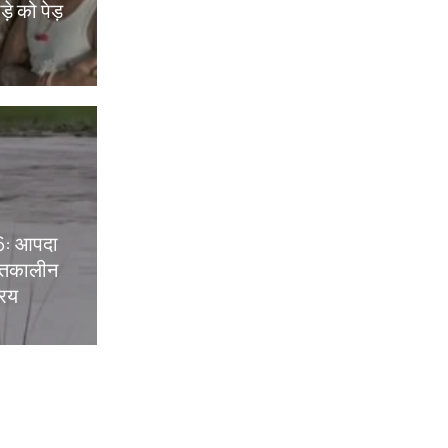
़े को पेड़
26: आपदा
ातकालीन
रिय