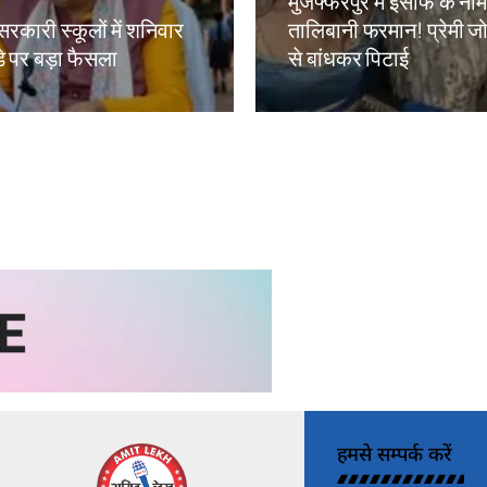
मुजफ्फरपुर में इंसाफ के ना
सरकारी स्कूलों में शनिवार
तालिबानी फरमान! प्रेमी जोड
े पर बड़ा फैसला
से बांधकर पिटाई
kh
Amit Lekh
हमसे सम्पर्क करें