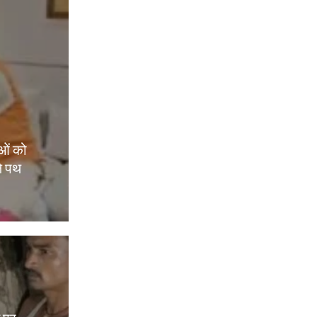
ओं को
े पथ