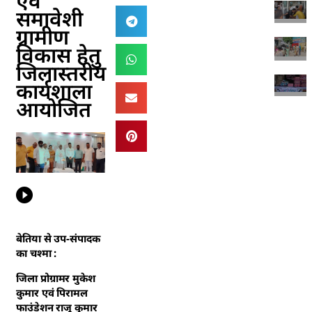
एवं
खेप 
शव 
समावेशी
ट्र
ग्रामीण
A
लग्जर
जब्त
विकास हेतु
जिलास्तरीय
A
कार्यशाला
आयोजित
बेतिया से उप-संपादक
का चश्मा :
जिला प्रोग्रामर मुकेश
कुमार एवं पिरामल
फाउंडेशन राजू कुमार