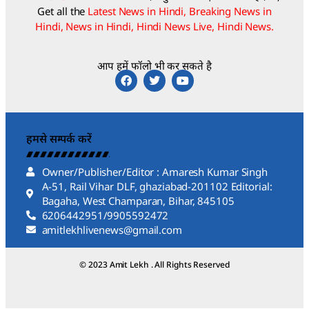
Get all the
Latest News in Hindi, Breaking News in
Hindi, News in Hindi, Hindi News Live, Hindi News.
आप हमें फॉलो भी कर सकते है
हमसे सम्पर्क करें
Owner/Publisher/Editor : Amaresh Kumar Singh
A-51, Rail Vihar DLF, ghaziabad-201102 Editorial:
Bagaha, West Champaran, Bihar, 845105
6206442951/9905592472
amitlekhlivenews@gmail.com
© 2023 Amit Lekh . All Rights Reserved