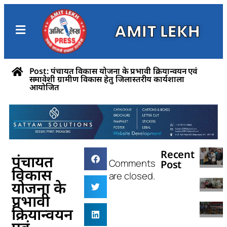
AMIT LEKH
Post: पंचायत विकास योजना के प्रभावी क्रियान्वयन एवं
समावेशी ग्रामीण विकास हेतु जिलास्तरीय कार्यशाला
सीवा
आयोजित
बेटि
कैंस
लिए 
जनता
वैक्
तीन 
डोज
पटना
हुआ 
44 
पांच
A
अधि
Recent
मिले
पंचायत
नशी
Comments
Post
विकास
बराम
A
are closed.
तेज 
गिरफ
योजना के
पुलिस
A
प्रभावी
टकरा
ड्रा
क्रियान्वयन
50 
चार 
शरा
A
लापत