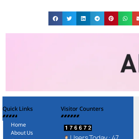
Quick Links
Visitor Counters
Home
About Us
Users Today : 47