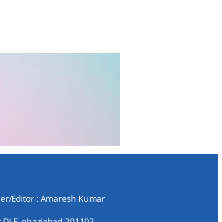
er/Editor : Amaresh Kumar
ar DLF, ghaziabad-201102