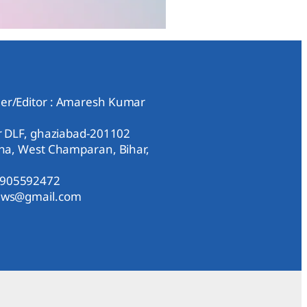
er/Editor : Amaresh Kumar
ar DLF, ghaziabad-201102
aha, West Champaran, Bihar,
9905592472
news@gmail.com