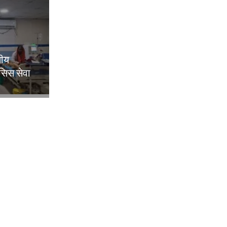
लीय
िसिस सेवा