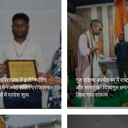
वविद्यालय में इंजीनियरिंग,
गुरु दक्षिणा कार्यक्रम में राष्
 मैनेजमेंट सहित प्रोफेशनल
और भारत को विश्वगुरु बना
ं में प्रवेश शुरू
लिया गया संकल्प
kh
Amit Lekh