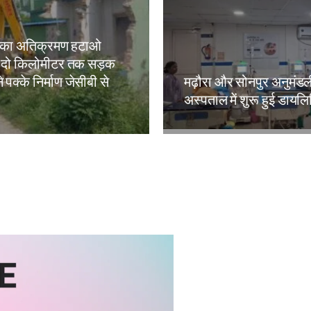
 का अतिक्रमण हटाओ
 दो किलोमीटर तक सड़क
े पक्के निर्माण जेसीबी से
मढ़ौरा और सोनपुर अनुमंड
अस्पताल में शुरू हुई डायल
kh
Amit Lekh