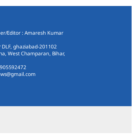
er/Editor : Amaresh Kumar
ar DLF, ghaziabad-201102
aha, West Champaran, Bihar,
9905592472
news@gmail.com