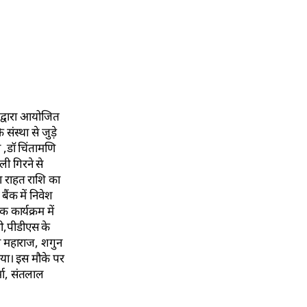
 द्वारा आयोजित
ंस्था से जुड़े
ो ,डॉ चिंतामणि
ी गिरने से
दा राहत राशि का
ैंक में निवेश
 कार्यक्रम में
देवी,पीडीएस के
जी महाराज, शगुन
किया। इस मौके पर
र्मा, संतलाल