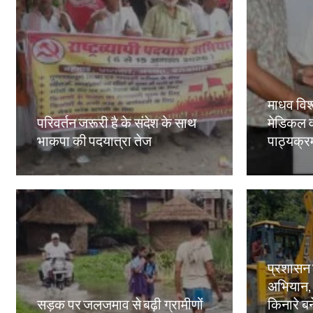
माधव विश्
परिवर्तन जरूरी है के संदेश के साथ
मेडिकल व
भाकपा की पदयात्रा तेज
पाठ्यक्रमो
Amit Lekh
Amit Le
प्रशासन
अभियान,
सड़क पर जलजमाव से बढ़ी ग्रामीणों
किनारे बन