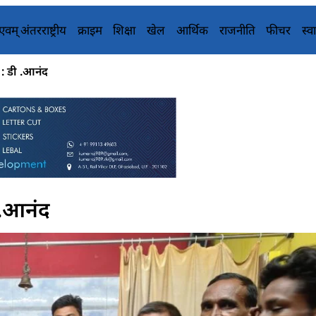
य एवम् अंतरराष्ट्रीय
क्राइम
शिक्षा
खेल
आर्थिक
राजनीति
फीचर
स्वा
 : डी .आनंद
 .आनंद