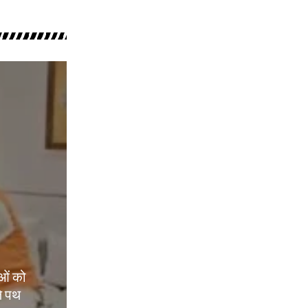
ओं को
े पथ