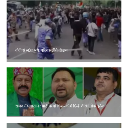
गोदी से लठैत भये, पब्लिक लीने दौड़ाय!
Amit Lekh
राजद में घमासान : पार्टी के दो विधायकों में छिड़ी तीखी नोंक-झोंक
Amit Lekh