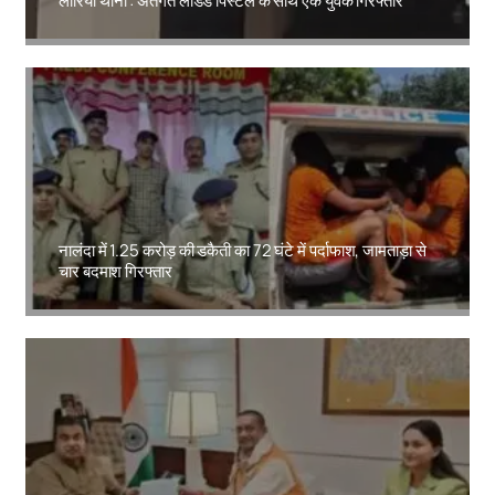
लौरिया थाना : अंतर्गत लोडेड पिस्टल के साथ एक युवक गिरफ्तार
Amit Lekh
नालंदा में 1.25 करोड़ की डकैती का 72 घंटे में पर्दाफाश, जामताड़ा से
चार बदमाश गिरफ्तार
Amit Lekh