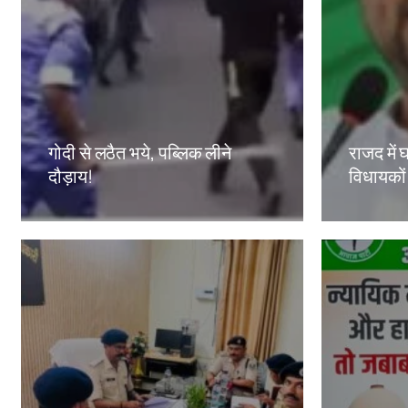
गोदी से लठैत भये, पब्लिक लीने
राजद में घ
दौड़ाय!
विधायकों
Amit Lekh
Amit Le