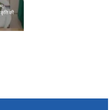
्म,
वीकृति की