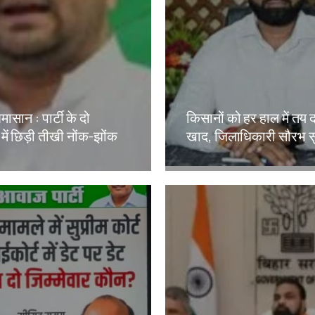
मासान : पार्टी के दो
किसानों को हर हाल में तय 
 में छिड़ी तीखी नोंक-झोंक
खाद, जिलाधिकारी सौरभ स
kh
Amit Lekh