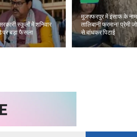
मुजफ्फरपुर में इंसाफ के ना
सरकारी स्कूलों में शनिवार
तालिबानी फरमान! प्रेमी जोड
े पर बड़ा फैसला
से बांधकर पिटाई
kh
Amit Lekh