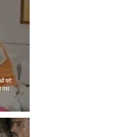
ओं को
े पथ