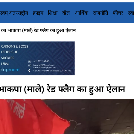
य एवम् अंतरराष्ट्रीय
क्राइम
शिक्षा
खेल
आर्थिक
राजनीति
फीचर
स्वा
्शन का भाकपा (माले) रेड फ्लैग का हुआ ऐलान
का भाकपा (माले) रेड फ्लैग का हुआ ऐलान