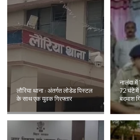
नालंदा मे
लौरिया थाना : अंतर्गत लोडेड पिस्टल
72 घंटे मे
के साथ एक युवक गिरफ्तार
बदमाश गि
Amit Lekh
Amit Le