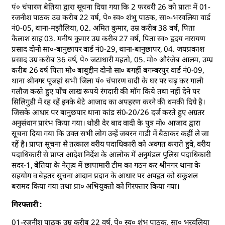
पं० चंपारण बेतिया द्वारा सूचना दिया गया कि 2 फरवरी 26 को प्रातः में 01-
रजनीश पाठक उम्र करीब 22 वर्ष, पे० स्व० शंभु पाठक, सा०-भरवलिया वार्ड
नं0-05, थाना-मझौलिया, 02. अमित कुमार, उम्र करीब 38 वर्ष, पिता
कैलाश साह 03. मनीष कुमार उम्र करीब 27 वर्ष, पिता स्व० हृदय नारायण
प्रसाद दोनो सा०-बानुछापर वार्ड नं0-29, थाना-बानुछापर, 04. जयप्रकाश
प्रसाद उम्र करीब 36 वर्ष, पे० जटाधारी महतो, 05. मो० औरंजेब आलम, उम्म्र
करीब 26 वर्ष पिता मो० बाबुद्दीन दोनो सा० बगहीं बगम्बरपुर वार्ड नं0-09,
थाना श्रीनगर पूजहां सभी जिला पं० चंपारण वादी के घर पर चढ़ कर गाली
गलौज करते हुए पाँच लाख रूपये रंगदारी की मॉग किये तथा नहीं देने पर
सिलिगुडी में रह रहें इनके बेटे आजाद का अपहरण करने की धमकी दिये है।
जिसके आधार पर बानुछपार थाना कांड सं0-20/26 दर्ज करते हुए अग्रतर
अनुसंधान प्रारंभ किया गया। थोडी देर बाद वादी के पुत्र मो० आजाद द्वारा
सूचना दिया गया कि उक्त सभी लोग उन्हें जबरन गाडी में बैठाकर कहीं ले जा
रहें है। प्राप्त सूचना से तत्काल वरीय पदाधिकारी को अवगत कराते हुवे, वरीय
पदाधिकारी से प्राप्त आदेश निर्देश के आलोक में अनुमंडल पुलिस पदाधिकारी
सदर-1, बेतिया के नेतृत्व में छापामारी टीम का गठन कर श्रीनगर थाना के
सहयोग व बेहतर सुचना आदान प्रदान के आधार पर अपहृत को सकुशल
बरामद किया गया तथा प्रा० अभियुक्तो को गिरफ्तार किया गया।
गिरफ्तारी :
01-रजनीश पाठक उम्र करीब 22 वर्ष, पे० स्व० शंभु पाठक, सा० भरवलिया