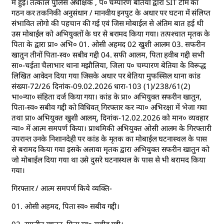
में हुई। तत्काल पुलिस अधीक्षक , प० चम्पारण बेतिया द्वारा SIT टीम का
गठन कर तकनिकी अनुसंधान / मानवीय इनपुट के अधार पर घटना में संलिप्त
संभावित लोगो की पहचान की गई एवं जिस मोबाईल से अंतिम बात हई थी
उस मोबाईल को अभियुक्तों के घर से बरामद किया गया। तत्पश्चात मृतक के
पिता के द्वारा प्रा० अभि० 01. ओसी अहमद 02 खुशी आलम 03. सफरीन
खातुन तीनों पिता-स्व० सबीव गद्दी 04. सफी आलम, पिता हवीब गद्दी सभी
सा०-चईता चैलाभार थाना मझौलिया, जिला प० चम्पारण बेतिया के विरूद्ध
लिखित आवेदन दिया गया जिसके अधार पर बेतिया मुफस्सिल थाना कांड
संख्या-72/26 दिनांक-09.02.2026 धारा-103 (1)/238/61(2)
भा०न्या० संहिता दर्ज किया गया। कांड के प्रा० अभियुक्त सफरीन खातुन,
पिता-स्व० सबीव गद्दी को विधिवत् गिरफ्तार कर न्या० अभिरक्षा में भेजा गया
तथा प्रा० अभियुक्त खुशी आलम्, दिनांक-12.02.2026 को मान० व्यवहार
न्या० में आत्म समपर्ण किया। प्राथमिकी अभियुक्त ओसी आलम के गिरफ्तारी
उपरान्त उनके निशानदेही पर कांड के मृतक का मोबाईल घटनास्थल के पास
से बरामद किया गया इसके अलावा मृतक द्वारा अभियुक्त सफरीन खातुन को
जो मोबाईल दिया गया था उसे दुसरे घटनास्थल के पास से भी बरामद किया
गया।
गिरफ्तार / आत्म समपर्ण किये व्यक्ति-
01. ओसी अहमद, पिता स्व० सबीव गद्दी।