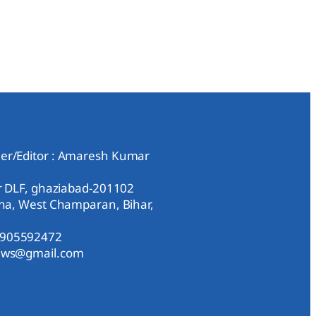
er/Editor : Amaresh Kumar
ar DLF, ghaziabad-201102
aha, West Champaran, Bihar,
9905592472
news@gmail.com