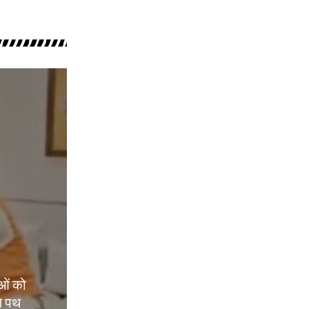
ओं को
े पथ