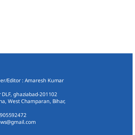
er/Editor : Amaresh Kumar
ar DLF, ghaziabad-201102
aha, West Champaran, Bihar,
9905592472
news@gmail.com