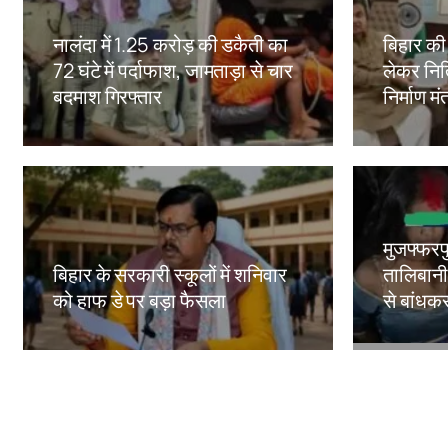
नालंदा में 1.25 करोड़ की डकैती का
बिहार क
72 घंटे में पर्दाफाश, जामताड़ा से चार
लेकर नित
बदमाश गिरफ्तार
निर्माण मं
Amit Lekh
Amit Le
मुजफ्फरपु
बिहार के सरकारी स्कूलों में शनिवार
तालिबानी 
को हाफ डे पर बड़ा फैसला
से बांधक
Amit Lekh
Amit Le