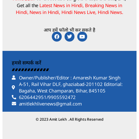
Get all the
Latest News in Hindi, Breaking News in
Hindi, News in Hindi, Hindi News Live, Hindi News.
आप हमें फॉलो भी कर सकते है
हमसे सम्पर्क करें
Owner/Publisher/Editor : Amaresh Kumar Singh
A-51, Rail Vihar DLF, ghaziabad-201102 Editorial:
Bagaha, West Champaran, Bihar, 845105
6206442951/9905592472
amitlekhlivenews@gmail.com
© 2023 Amit Lekh . All Rights Reserved