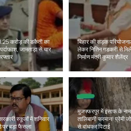
ं 1.25 करोड़ की डकैती का
बिहार की सड़क परियोजना
ं पर्दाफाश, जामताड़ा से चार
लेकर नितिन गडकरी से मिल
रफ्तार
निर्माण मंत्री कुमार शैलेंद्र
kh
Amit Lekh
मुजफ्फरपुर में इंसाफ के ना
सरकारी स्कूलों में शनिवार
तालिबानी फरमान! प्रेमी जोड
े पर बड़ा फैसला
से बांधकर पिटाई