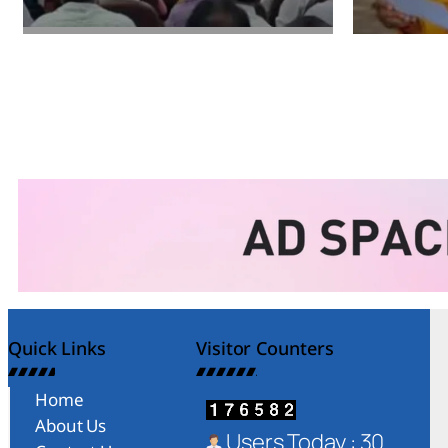
Amit Lekh
Amit Le
Quick Links
Visitor Counters
Home
About Us
Users Today : 30