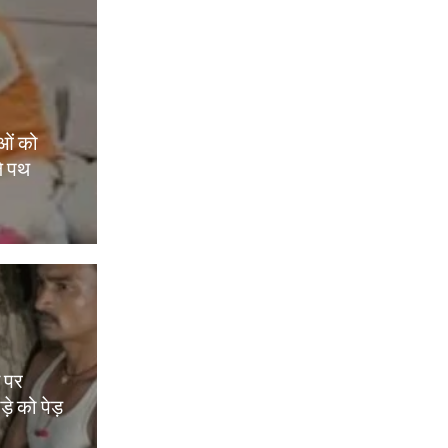
ओं को
े पथ
म पर
़े को पेड़