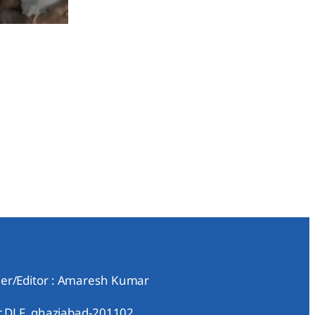
er/Editor : Amaresh Kumar
ar DLF, ghaziabad-201102