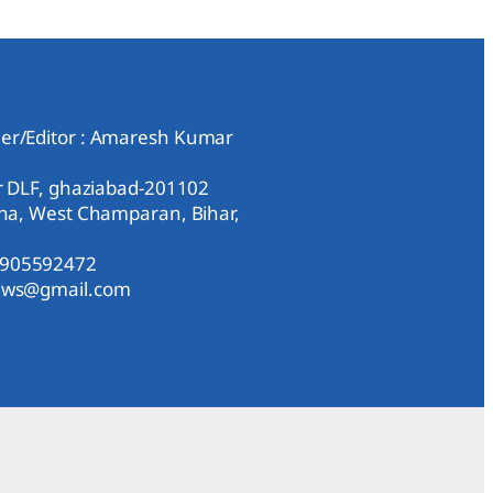
er/Editor : Amaresh Kumar
ar DLF, ghaziabad-201102
aha, West Champaran, Bihar,
9905592472
news@gmail.com