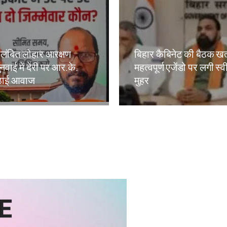
लंबित लोहार आरक्षण
बिहार कैबिनेट की बैठक खत
नवाई में देरी पर आर.के.
महत्वपूर्ण एजेंडो पर लगी स्
 उठाई आवाज
मुहर
kh
Amit Lekh