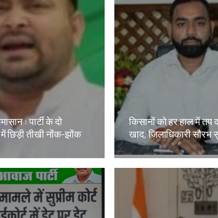
मासान : पार्टी के दो
किसानों को हर हाल में तय 
 में छिड़ी तीखी नोंक-झोंक
खाद, जिलाधिकारी सौरभ स
kh
Amit Lekh