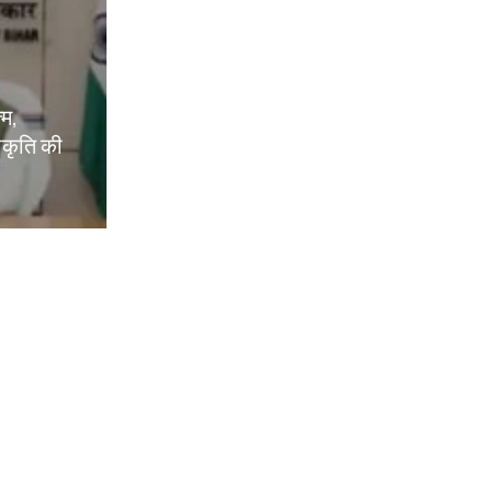
्म,
वीकृति की