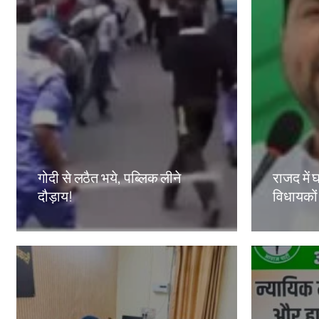
गोदी से लठैत भये, पब्लिक लीने
राजद में घ
दौड़ाय!
विधायकों
Amit Lekh
Amit Le