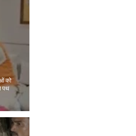
ओं को
े पथ