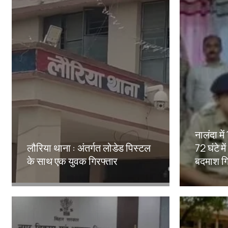
नालंदा मे
लौरिया थाना : अंतर्गत लोडेड पिस्टल
72 घंटे मे
के साथ एक युवक गिरफ्तार
बदमाश गि
Amit Lekh
Amit Le