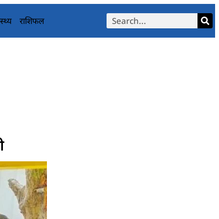
स्थ्य
राशिफल
ी