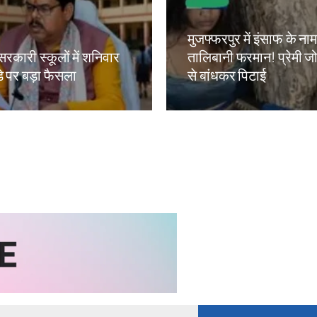
मुजफ्फरपुर में इंसाफ के ना
सरकारी स्कूलों में शनिवार
तालिबानी फरमान! प्रेमी जोड
े पर बड़ा फैसला
से बांधकर पिटाई
kh
Amit Lekh