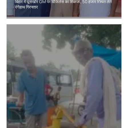
बिहार में घूसखोर GM पर विजिलेंस का शिकंजा, 50 हजार रिश्वत लेते
रंगेहाथ गिरफ्तार
Amit Lekh