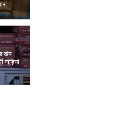
तार
ा खेप
 गाड़ियां