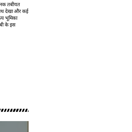
अचानक तबीयत
 साथ देखा और कई
रिय भूमिका
सबी के इस