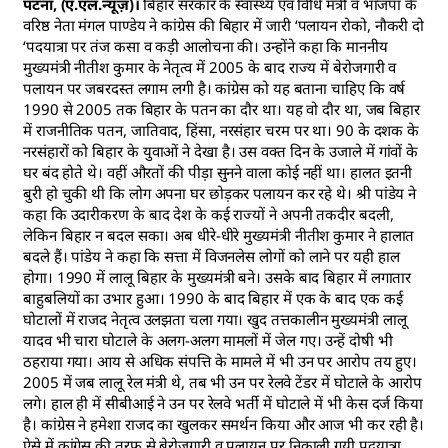
पटना, (ए.एल.न्यूज़)।
बिहार सरकार के स्वास्थ्य एवं विधि मंत्री व भाजपा के
वरिष्ठ नेता मंगल पाण्डेय ने कांग्रेस की बिहार में जारी ‘पलायन रोको, नौकरी दो
‘पदयात्रा पर तंज कसा व कड़ी आलोचना की। उन्होंने कहा कि माननीय
मुख्यमंत्री नीतीश कुमार के नेतृत्व में 2005 के बाद राज्य में बेरोजगारी व
पलायन पर जबरदस्त लगाम लगी है। कांग्रेस को यह बताना चाहिए कि वर्ष
1990 से 2005 तक बिहार के पतन का दौर था। यह वो दौर था, जब बिहार
में राजनीतिक पतन, जातिवाद, हिंसा, नरसंहार चरम पर था। 90 के दशक के
नरसंहारों को बिहार के युवाओं ने देखा है। उस वक्त दिन के उजाले में गांवों के
घर बंद होते थे। वहीं औरतों की पीड़ा सुनने वाला कोई नहीं था। हालत इतनी
बुरी हो चुकी थी कि लोग अपना घर छोड़कर पलायन कर रहे थे। श्री पांडेय ने
कहा कि उदारीकरण के बाद देश के कई राज्यों ने अपनी तकदीर बदली,
लेकिन बिहार न बदल सका। अब धीरे-धीरे मुख्यमंत्री नीतीश कुमार ने हालात
बदले हैं। पांडेय ने कहा कि सत्ता में विजनलेस लोगों को लाने पर यही हाल
होगा। 1990 में लालू बिहार के मुख्यमंत्री बने। उसके बाद बिहार में लगातार
बाहुबलियों का उभार हुआ। 1990 के बाद बिहार में एक के बाद एक कई
घोटालों में राजद नेतृत्व उलझता चला गया। खुद तत्तकालीन मुख्यमंत्री लालू
यादव भी चारा घोटाले के अलग-अलग मामलों में जेल गए। उन्हें दोषी भी
ठहराया गया। आय से अधिक संपत्ति के मामले में भी उन पर आरोप तय हुए।
2005 में जब लालू रेल मंत्री थे, तब भी उन पर रेलवे टेंडर में घोटाले के आरोप
लगे। हाल ही में सीबीआई ने उन पर रेलवे भर्ती में घोटाले में भी केस दर्ज किया
है। कांग्रेस ने हमेशा राजद का खुलकर समर्थन किया और आज भी कर रही है।
ऐसे में कांग्रेस की तरफ से बेरोजगारी व पलायन पर निकाली गयी पदयात्रा