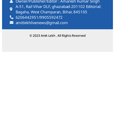
Owner/Publisher/Editor : Amaresh Kumar Singh
A-51, Rail Vihar DLF, ghaziabad-201102 Editorial:
Bagaha, West Champaran, Bihar, 845105
6206442951/9905592472
amitlekhlivenews@gmail.com
© 2023 Amit Lekh . All Rights Reserved