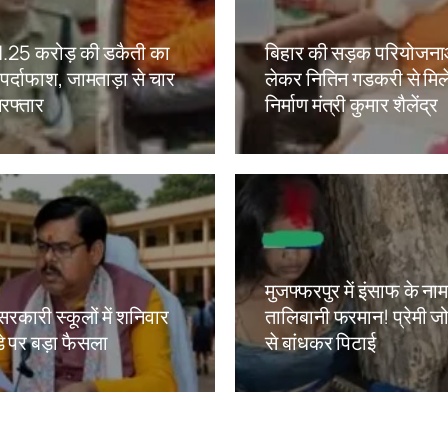
ं 1.25 करोड़ की डकैती का
बिहार की सड़क परियोजना
ं पर्दाफाश, जामताड़ा से चार
लेकर नितिन गडकरी से मिल
रफ्तार
निर्माण मंत्री कुमार शैलेंद्र
kh
Amit Lekh
मुजफ्फरपुर में इंसाफ के ना
सरकारी स्कूलों में शनिवार
तालिबानी फरमान! प्रेमी जोड
े पर बड़ा फैसला
से बांधकर पिटाई
kh
Amit Lekh