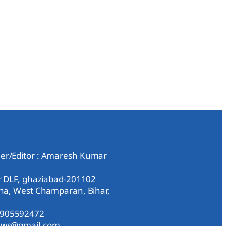
er/Editor : Amaresh Kumar
ar DLF, ghaziabad-201102
aha, West Champaran, Bihar,
9905592472
news@gmail.com