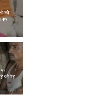
ओं को
े पथ
म पर
़े को पेड़