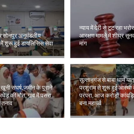
न्याय में देरी से टूट रहा भर
र सोनपुर अनुमंडलीय
आरक्षण मामले में शीघ्र सुन
ें शुरू हुई डायलिसिस सेवा
मांग
kh
Amit Lekh
सुल्तानगंज से बाबा धाम यात्
 खूनी संघर्ष,जमीन के पुराने
परशुराम से शुरू हुई आस्था
अधेड़ की मौत, गांव में पसरा
परंपरा, आज करोड़ों कांवड़ि
 तनाव
बना महापर्व
kh
Amit Lekh