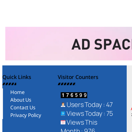
Quick Links
Visitor Counters
Home
About Us
Users Today : 47
Contact Us
Views Today : 75
Privacy Policy
Views This
Month : 976