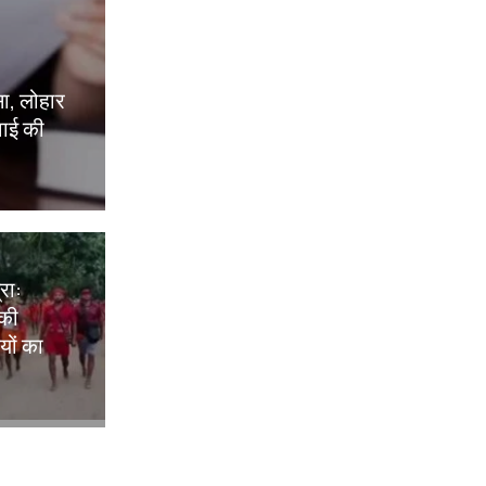
ोसा, लोहार
वाई की
रा:
 की
यों का