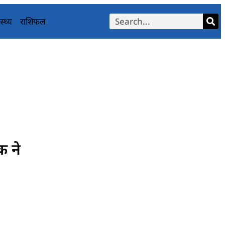
स्थ्य
राशिफल
क ने