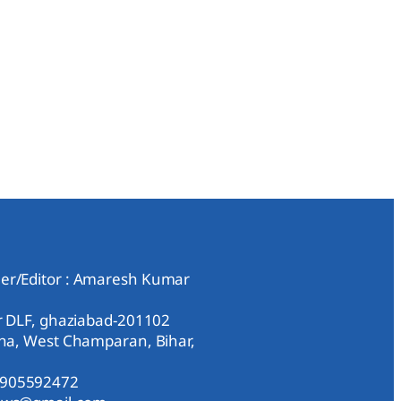
er/Editor : Amaresh Kumar
ar DLF, ghaziabad-201102
aha, West Champaran, Bihar,
9905592472