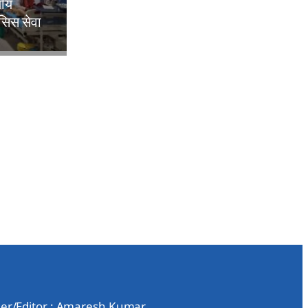
लीय
िसिस सेवा
er/Editor : Amaresh Kumar