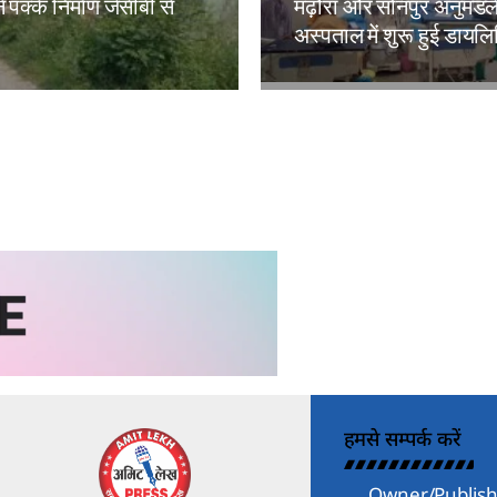
े पक्के निर्माण जेसीबी से
मढ़ौरा और सोनपुर अनुमंड
अस्पताल में शुरू हुई डायल
kh
Amit Lekh
हमसे सम्पर्क करें
Owner/Publish