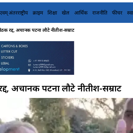
य एवम् अंतरराष्ट्रीय
क्राइम
शिक्षा
खेल
आर्थिक
राजनीति
फीचर
स्वा
बैठक रद्द, अचानक पटना लौटे नीतीश-सम्राट
 रद्द, अचानक पटना लौटे नीतीश-सम्राट