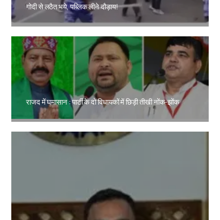
गोदी से लठैत भये, पब्लिक लीने दौड़ाय!
Amit Lekh
राजद में घमासान : पार्टी के दो विधायकों में छिड़ी तीखी नोंक-झोंक
Amit Lekh