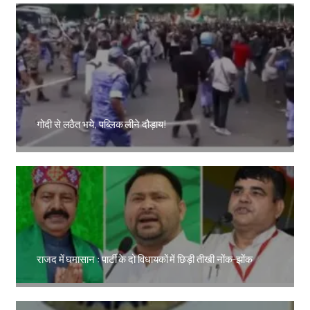
गोदी से लठैत भये, पब्लिक लीने दौड़ाय!
Amit Lekh
राजद में घमासान : पार्टी के दो विधायकों में छिड़ी तीखी नोंक-झोंक
Amit Lekh