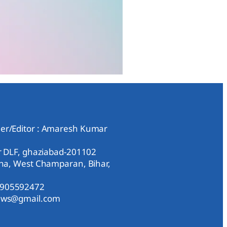
er/Editor : Amaresh Kumar
ar DLF, ghaziabad-201102
aha, West Champaran, Bihar,
9905592472
news@gmail.com