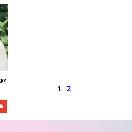
 फूट
1
2