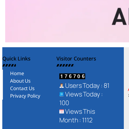
Quick Links
Visitor Counters
Home
About Us
Users Today : 81
Contact Us
Views Today :
Privacy Policy
100
Views This
Month : 1112